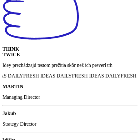
THINK
TWICE​
Idey prechádzajú testom prežitia skôr než ich preverí trh​
S DAILY
FRESH IDEAS DAILY
FRESH IDEAS DAILY
FRESH ID
MARTIN
Managing Director
Jakub
Strategy Director