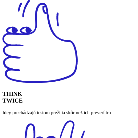
THINK
TWICE​
Idey prechádzajú testom prežitia skôr než ich preverí trh​