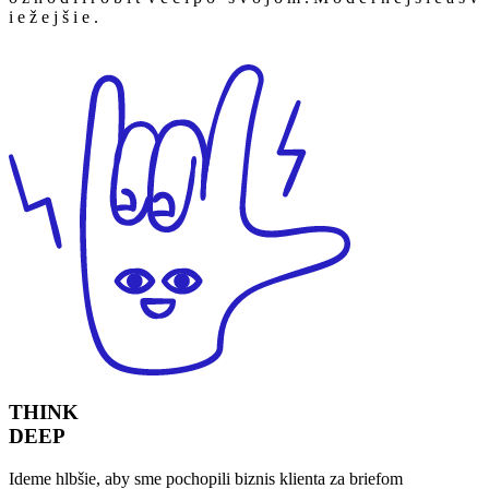
i
e
ž
e
j
š
i
e
.
THINK
DEEP
Ideme hlbšie, aby sme pochopili biznis klienta za briefom